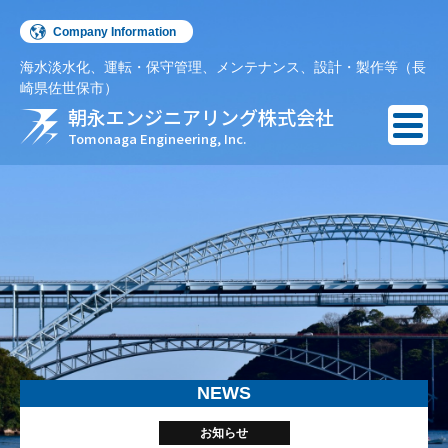
Company Information
海水淡水化、運転・保守管理、メンテナンス、設計・製作等（長
English
崎県佐世保市）
朝永エンジニアリング株式会社
Español
Tomonaga Engineering, Inc.
NEWS
お知らせ