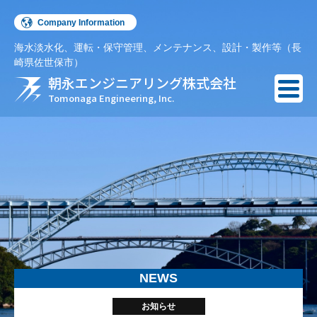
Company Information
海水淡水化、運転・保守管理、メンテナンス、設計・製作等（長
English
崎県佐世保市）
朝永エンジニアリング株式会社
Español
Tomonaga Engineering, Inc.
NEWS
お知らせ