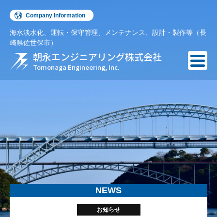
Company Information
海水淡水化、運転・保守管理、メンテナンス、設計・製作等（長
English
崎県佐世保市）
朝永エンジニアリング株式会社
Español
Tomonaga Engineering, Inc.
NEWS
お知らせ