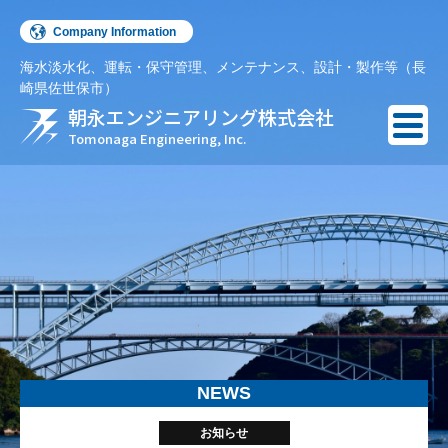
Company Information
海水淡水化、運転・保守管理、メンテナンス、設計・製作等（長
English
崎県佐世保市）
朝永エンジニアリング株式会社
Español
Tomonaga Engineering, Inc.
NEWS
お知らせ