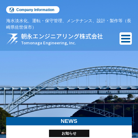
Company Information
海水淡水化、運転・保守管理、メンテナンス、設計・製作等（長
English
崎県佐世保市）
朝永エンジニアリング株式会社
Español
Tomonaga Engineering, Inc.
NEWS
お知らせ