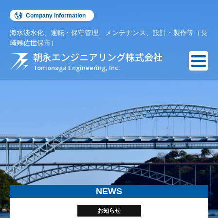
Company Information
海水淡水化、運転・保守管理、メンテナンス、設計・製作等（長
English
崎県佐世保市）
朝永エンジニアリング株式会社
Español
Tomonaga Engineering, Inc.
NEWS
お知らせ