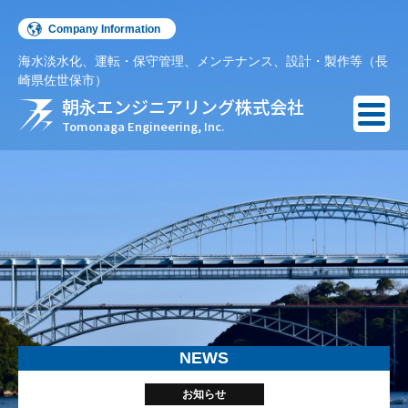
Company Information
海水淡水化、運転・保守管理、メンテナンス、設計・製作等（長
English
崎県佐世保市）
朝永エンジニアリング株式会社
Español
Tomonaga Engineering, Inc.
NEWS
お知らせ