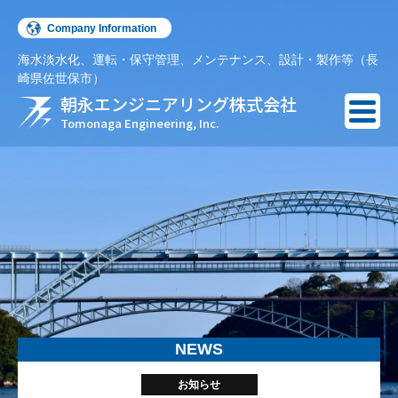
Company Information
海水淡水化、運転・保守管理、メンテナンス、設計・製作等（長
English
崎県佐世保市）
朝永エンジニアリング株式会社
Español
Tomonaga Engineering, Inc.
NEWS
お知らせ