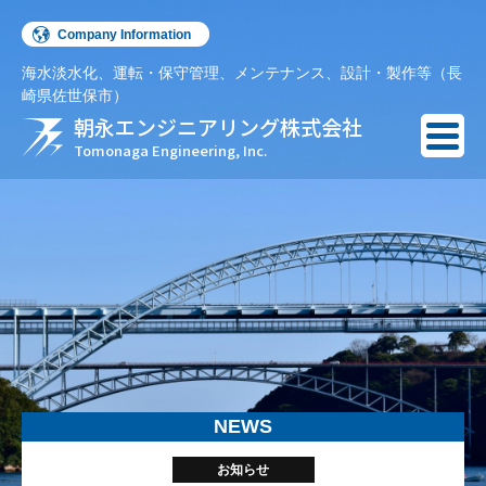
Company Information
海水淡水化、運転・保守管理、メンテナンス、設計・製作等（長
English
崎県佐世保市）
朝永エンジニアリング株式会社
Español
Tomonaga Engineering, Inc.
NEWS
お知らせ