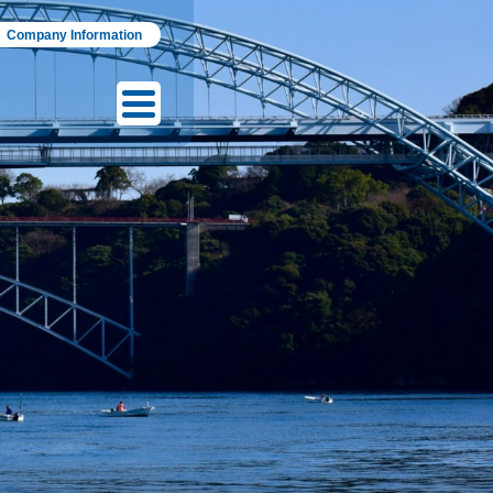
Company Information
English
Español