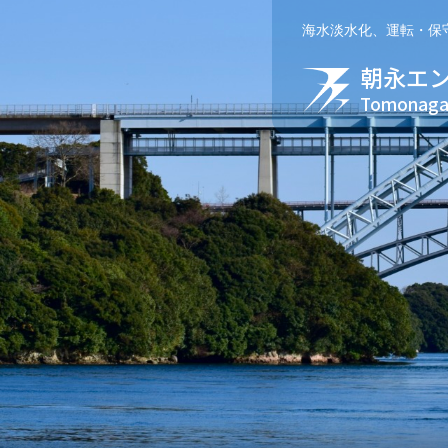
海水淡水化、運転・保
朝永エ
Tomonaga 