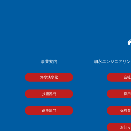
事業案内
朝永エンジニアリン
海水淡水化
会社
技術部門
採用
商事部門
保有資
お知ら