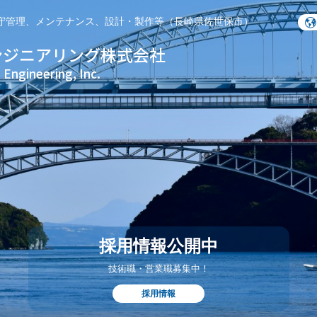
守管理、メンテナンス、設計・製作等（長崎県佐世保市）
ンジニアリング株式会社
Engineering, Inc.
採用情報公開中
技術職・営業職募集中！
採用情報